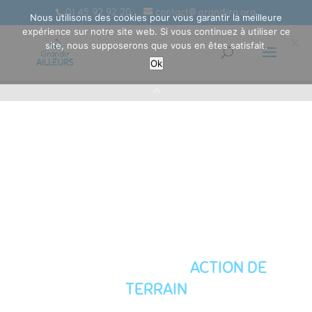
01 45 92 92 20
contact@grandira.org
Nous utilisons des cookies pour vous garantir la meilleure
expérience sur notre site web. Si vous continuez à utiliser ce
site, nous supposerons que vous en êtes satisfait.
Ok
GRANDIR À ANTSIRABE
LE CŒUR DE NOTRE
ACTION DE
TERRAIN
À MADAGASCAR