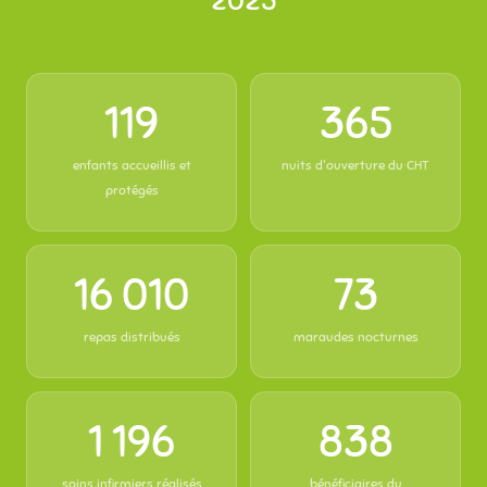
2025
119
365
enfants accueillis et
nuits d'ouverture du CHT
protégés
16 010
73
repas distribués
maraudes nocturnes
1 196
838
soins infirmiers réalisés
bénéficiaires du