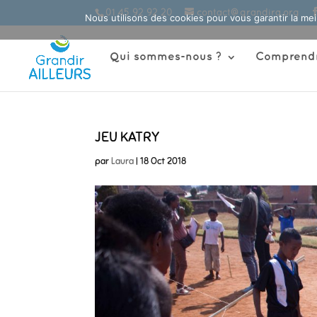
01 45 92 92 20
contact@grandira.org
Nous utilisons des cookies pour vous garantir la mei
Qui sommes-nous ?
Comprendre
JEU KATRY
par
Laura
|
18 Oct 2018