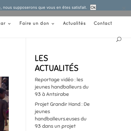
te, nous supposerons que vous en êtes satisfait.
Ok
ar
Faire un don
Actualités
Contact
LES
ACTUALITÉS
Reportage vidéo : les
jeunes handballeurs du
93 à Antsirabe
Projet Grandir Hand : De
jeunes
handballeurs.euses du
93 dans un projet